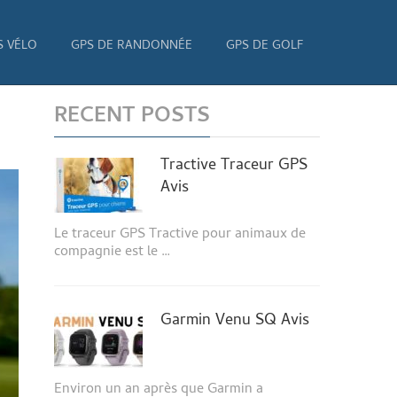
S VÉLO
GPS DE RANDONNÉE
GPS DE GOLF
RECENT POSTS
Tractive Traceur GPS
Avis
Le traceur GPS Tractive pour animaux de
compagnie est le …
Garmin Venu SQ Avis
Environ un an après que Garmin a