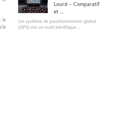
Lourd – Comparatif
et …
 le
Un système de positionnement global
cle
(GPS) est un outil bénéfique …