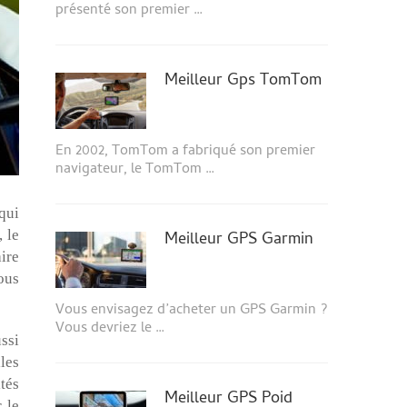
présenté son premier …
Meilleur Gps TomTom
En 2002, TomTom a fabriqué son premier
navigateur, le TomTom …
qui
 le
Meilleur GPS Garmin
aire
ous
Vous envisagez d’acheter un GPS Garmin ?
Vous devriez le …
ssi
les
ités
Meilleur GPS Poid
 le