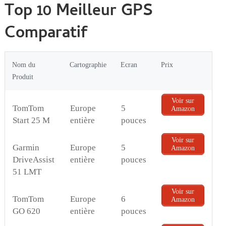
Top 10 Meilleur GPS
Comparatif
Nom du
Cartographie
Ecran
Prix
Produit
Voir sur
TomTom
Europe
5
Amazon
Start 25 M
entière
pouces
Voir sur
Garmin
Europe
5
Amazon
DriveAssist
entière
pouces
51 LMT
Voir sur
TomTom
Europe
6
Amazon
GO 620
entière
pouces