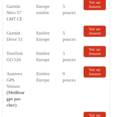
Voir sur
Garmin
Europe
5
Amazon
Nüvi 57
entière
pouces
LMT CE
Voir sur
Garmin
Entière
5
Amazon
Drive 51
Europe
pouces
Voir sur
TomTom
Entière
5
Amazon
GO 520
Europe
pouces
Voir sur
Aonerex
Entière
9
Amazon
GPS
Europe
pouces
Voiture
(Meilleur
gps pas
cher)
Voir sur