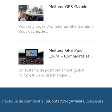
Meilleur GPS Garmin
Vous envisagez d’acheter un GPS Garmin ?
Vous devriez le …
Meilleur GPS Poid
Lourd – Comparatif et …
Un système de positionnement global
(GPS) est un outil bénéfique …
Politique de confidentialité
Contact
Blog
Affiliate Disclosure